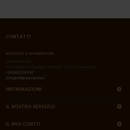
CONTATTI
NEGOZIO E SHOWROOM
EdilParatiAcilia
Via Francesco Giuseppe Bressani, 3 00125 Roma Italia
+39.06.52.58.330
info@edilparatiacilia.it
INFORMAZIONI
IL NOSTRO SERVIZIO
IL MIO CONTO