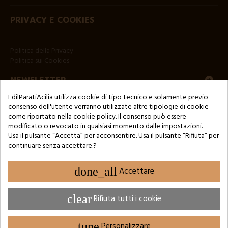
PRIVACY E COOKIES
Politica della Privacy
Politica sui Cookies
NEWSLETTER
EdilParatiAcilia utilizza cookie di tipo tecnico e solamente previo
consenso dell'utente verranno utilizzate altre tipologie di cookie
come riportato nella cookie policy. Il consenso può essere
modificato o revocato in qualsiasi momento dalle impostazioni.
Usa il pulsante “Accetta” per acconsentire. Usa il pulsante “Rifiuta” per
continuare senza accettare.?
Copyright © 2024 by 3Enne s.r.l.s. P.IVA/C.F.: 13466181008
Numero di iscrizione REA: RM-1449325 - Registro delle Imprese di
Roma
done_all
Accettare
Website Developed by M.Borzacchini - TestSide
clear
Rifiuta tutti i cookie
tune
Personalizzare