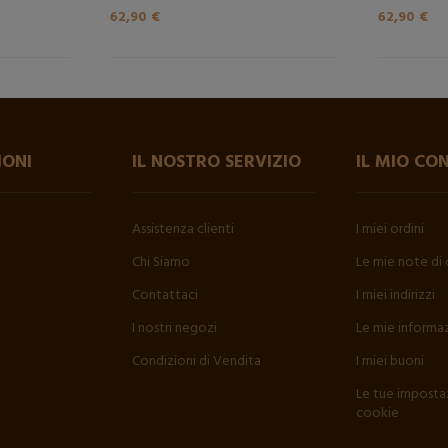
62,90 €
62,90 €
IONI
IL NOSTRO SERVIZIO
IL MIO CO
Assistenza clienti
I miei ordini
Chi Siamo
Le mie note di 
Contattaci
I miei indirizzi
I nostri negozi
Le mie informaz
Condizioni di Vendita
I miei buoni
Le tue impostaz
cookie