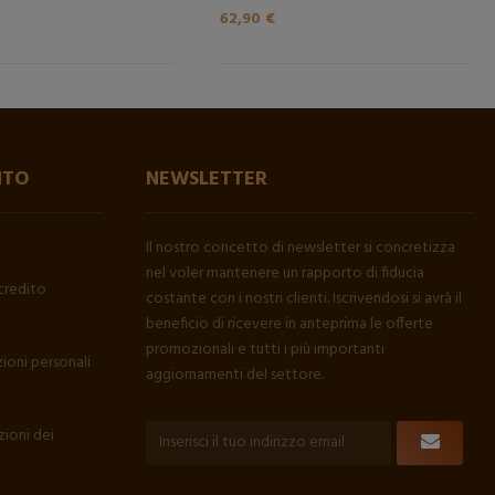
62,90 €
NTO
NEWSLETTER
Il nostro concetto di newsletter si concretizza
nel voler mantenere un rapporto di fiducia
credito
costante con i nostri clienti. Iscrivendosi si avrà il
beneficio di ricevere in anteprima le offerte
promozionali e tutti i più importanti
ioni personali
aggiornamenti del settore.
ioni dei