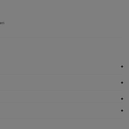
eri
UNGI NEL CARRELLO
AGGIUNGI NEL CARRELLO