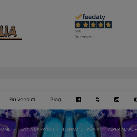
666
Recensioni
Più Venduti
Blog
HOME
>
CARTA DA PARATI
>
TECNICO
>
ALPHA
>
ALPHA AL1005-