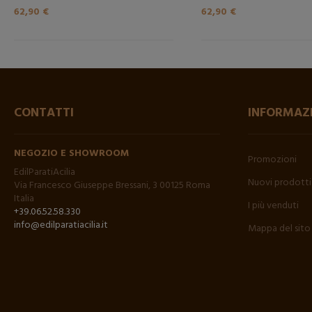
62,90 €
62,90 €
CONTATTI
INFORMAZ
NEGOZIO E SHOWROOM
Promozioni
EdilParatiAcilia
Nuovi prodotti
Via Francesco Giuseppe Bressani, 3 00125 Roma
Italia
I più venduti
+39.06.52.58.330
info@edilparatiacilia.it
Mappa del sito