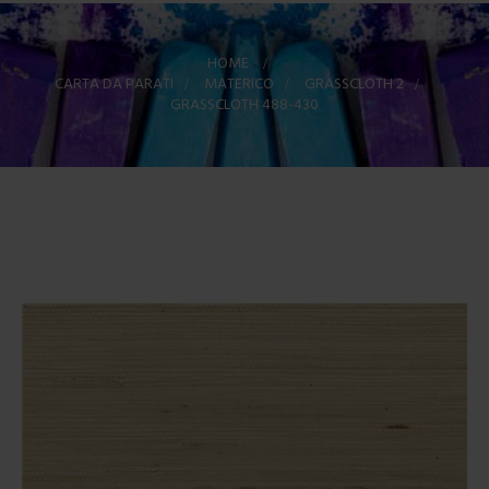
HOME
>
CARTA DA PARATI
>
MATERICO
>
GRASSCLOTH 2
>
GRASSCLOTH 488-430