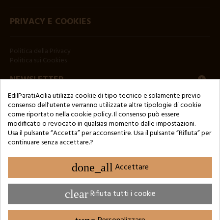
PRIVACY E COOKIES
Politica della Privacy
Politica sui Cookies
NEWSLETTER
EdilParatiAcilia utilizza cookie di tipo tecnico e solamente previo
consenso dell'utente verranno utilizzate altre tipologie di cookie
come riportato nella cookie policy. Il consenso può essere
modificato o revocato in qualsiasi momento dalle impostazioni.
Usa il pulsante “Accetta” per acconsentire. Usa il pulsante “Rifiuta” per
continuare senza accettare.?
Copyright © 2024 by 3Enne s.r.l.s. P.IVA/C.F.: 13466181008
Numero di iscrizione REA: RM-1449325 - Registro delle Imprese di
Roma
done_all
Accettare
Website Developed by M.Borzacchini - TestSide
clear
Rifiuta tutti i cookie