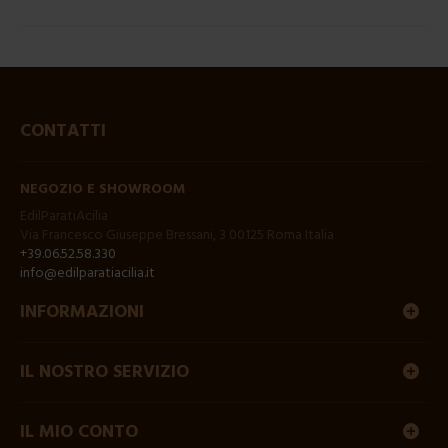
CONTATTI
NEGOZIO E SHOWROOM
EdilParatiAcilia
Via Francesco Giuseppe Bressani, 3 00125 Roma Italia
+39.06.52.58.330
info@edilparatiacilia.it
INFORMAZIONI
IL NOSTRO SERVIZIO
IL MIO CONTO