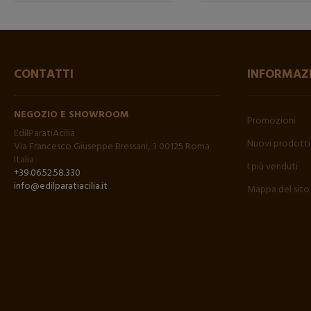
CONTATTI
INFORMAZ
NEGOZIO E SHOWROOM
Promozioni
EdilParatiAcilia
Nuovi prodotti
Via Francesco Giuseppe Bressani, 3 00125 Roma
Italia
I più venduti
+39.06.52.58.330
info@edilparatiacilia.it
Mappa del sito