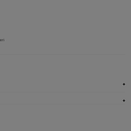
eri
UNGI NEL CARRELLO
AGGIUNGI NEL CARRELLO