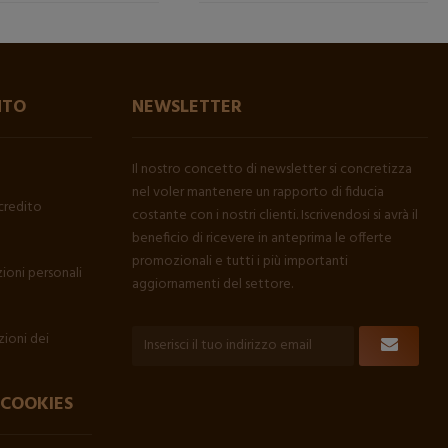
NTO
NEWSLETTER
Il nostro concetto di newsletter si concretizza
nel voler mantenere un rapporto di fiducia
credito
costante con i nostri clienti. Iscrivendosi si avrà il
beneficio di ricevere in anteprima le offerte
promozionali e tutti i più importanti
ioni personali
aggiornamenti del settore.
ioni dei
 COOKIES