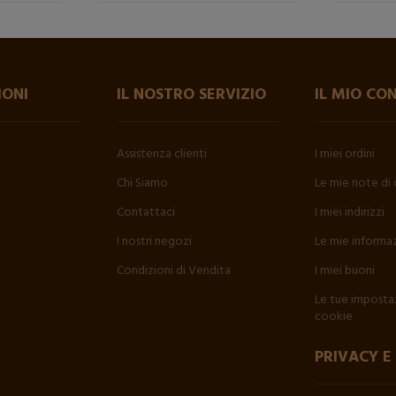
IONI
IL NOSTRO SERVIZIO
IL MIO CO
Assistenza clienti
I miei ordini
Chi Siamo
Le mie note di 
Contattaci
I miei indirizzi
I nostri negozi
Le mie informaz
Condizioni di Vendita
I miei buoni
Le tue impostaz
cookie
PRIVACY E