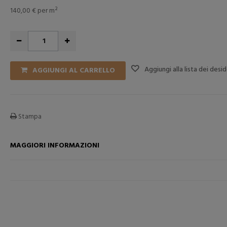
140,00 €
per m²
Aggiungi alla lista dei desid
AGGIUNGI AL CARRELLO
Stampa
RELLO
AGGIUNGI NEL CARRELLO
AGGI
MAGGIORI INFORMAZIONI