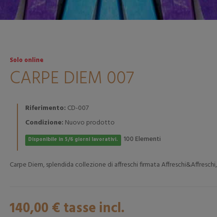
Solo online
CARPE DIEM 007
Riferimento:
CD-007
Condizione:
Nuovo prodotto
Elementi
100
Disponibile in 5/6 giorni lavorativi.
Carpe Diem, splendida collezione di affreschi firmata Affreschi&Affreschi,
140,00 €
tasse incl.