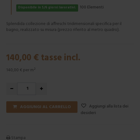
Elementi
100
Disponibile in 5/6 giorni lavorativi.
Splendida collezione di affreschi tridimensionali specifica per il
bagno, realizzato su misura (prezzo riferito al metro quadro).
140,00 €
tasse incl.
140,00 €
per m²
Aggiungi alla lista dei
AGGIUNGI AL CARRELLO
desideri
Stampa