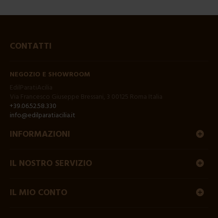
CONTATTI
NEGOZIO E SHOWROOM
EdilParatiAcilia
Via Francesco Giuseppe Bressani, 3 00125 Roma Italia
+39.06.52.58.330
info@edilparatiacilia.it
INFORMAZIONI
IL NOSTRO SERVIZIO
IL MIO CONTO