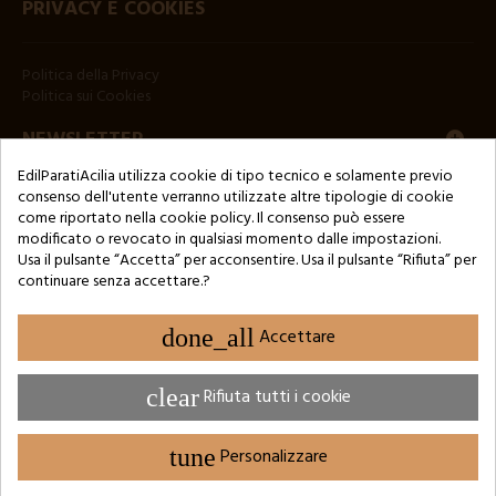
PRIVACY E COOKIES
Politica della Privacy
Politica sui Cookies
NEWSLETTER
EdilParatiAcilia utilizza cookie di tipo tecnico e solamente previo
consenso dell'utente verranno utilizzate altre tipologie di cookie
come riportato nella cookie policy. Il consenso può essere
modificato o revocato in qualsiasi momento dalle impostazioni.
Usa il pulsante “Accetta” per acconsentire. Usa il pulsante “Rifiuta” per
continuare senza accettare.?
Copyright © 2024 by 3Enne s.r.l.s. P.IVA/C.F.: 13466181008
Numero di iscrizione REA: RM-1449325 - Registro delle Imprese di
Roma
done_all
Accettare
Website Developed by M.Borzacchini - TestSide
clear
Rifiuta tutti i cookie
tune
Personalizzare
IMPOSTAZIONE DEI COOKIE