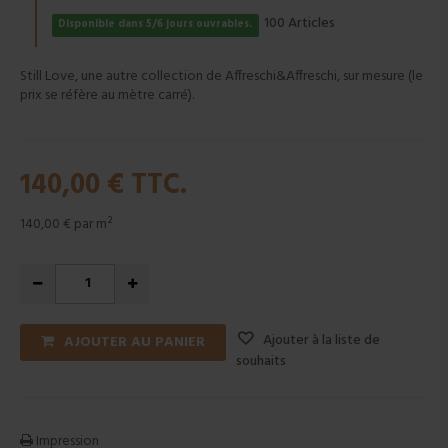
Articles
100
Disponible dans 5/6 jours ouvrables.
Still Love, une autre collection de Affreschi&Affreschi, sur mesure (le
prix se réfère au mètre carré).
140,00 €
TTC.
140,00 €
par m²
Ajouter à la liste de
AJOUTER AU PANIER
souhaits
Impression