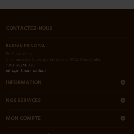
CONTACTEZ-NOUS
BUREAU PRINCIPAL
EdilParatiAcilia
Via Francesco Giuseppe Bressani, 3 00125 Roma Italia
+39.06.52.58.330
info@edilparatiacilia.it
INFORMATION
NOS SERVICES
MON COMPTE