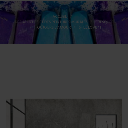
ACCUEIL
>
DES AFFICHES ET DES PEINTURES MURALES
>
FRESQUES
>
TOUJOURS L'AMOUR
>
STILL LOVE 11