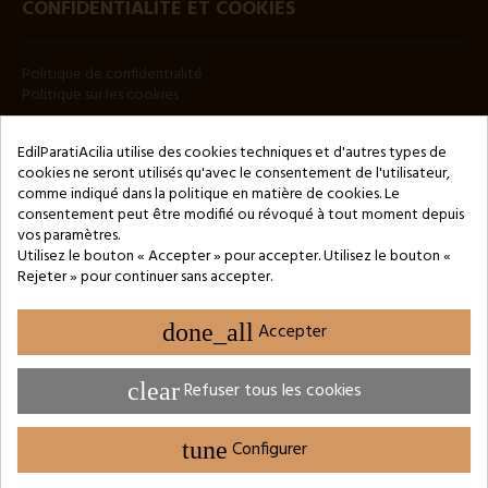
CONFIDENTIALITÉ ET COOKIES
Politique de confidentialité
Politique sur les cookies
BULLETIN
EdilParatiAcilia utilise des cookies techniques et d'autres types de
cookies ne seront utilisés qu'avec le consentement de l'utilisateur,
comme indiqué dans la politique en matière de cookies. Le
consentement peut être modifié ou révoqué à tout moment depuis
vos paramètres.
Utilisez le bouton « Accepter » pour accepter. Utilisez le bouton «
Rejeter » pour continuer sans accepter.
Copyright © 2024 by 3Enne s.r.l.s. P.IVA/C.F.: 13466181008
Numéro d'enregistrement REA : RM-1449325 - Registre du
Commerce de Rome
done_all
Accepter
Website Developed by M.Borzacchini - TestSide
clear
Refuser tous les cookies
tune
Configurer
PARAMÈTRES DES COOKIES