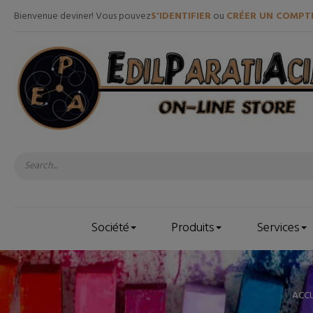
Bienvenue deviner! Vous pouvez
S'IDENTIFIER
ou
CRÉER UN COMPT
Société
Produits
Services
ACCU