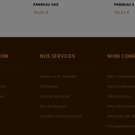
PANNEAU SSIE
PANNEAU S
191,51 €
191,51 €
ION
NOS SERVICES
MON COM
Service à la clientèle
Mes command
uits
Entreprise
Mes bordereaux
tes
Contactez-Nous
Mes adresses
Nos boutiques
Mes infos pers
Conditions d'utilisation
Mes bons de ré
Vos paramètres