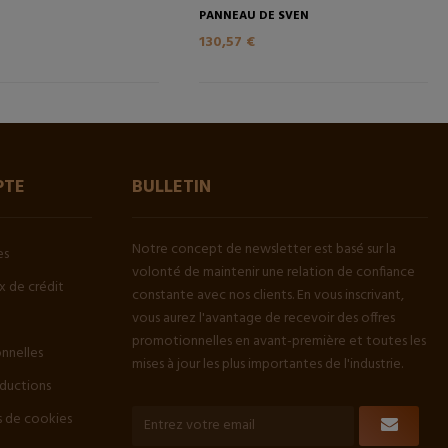
PANNEAU DE SVEN
130,57 €
PTE
BULLETIN
Notre concept de newsletter est basé sur la
es
volonté de maintenir une relation de confiance
 de crédit
constante avec nos clients. En vous inscrivant,
vous aurez l'avantage de recevoir des offres
promotionnelles en avant-première et toutes les
onnelles
mises à jour les plus importantes de l'industrie.
ductions
 de cookies