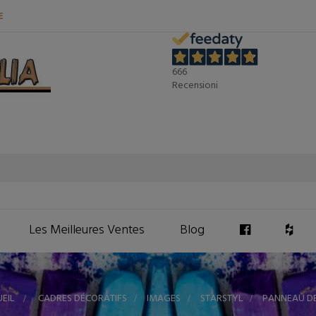
E
666
Recensioni
Les Meilleures Ventes
Blog
EIL
>
CADRES DÉCORATIFS
>
IMAGES
>
STARSTYL
>
PANNEAU DE