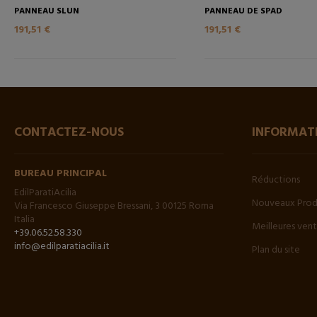
PANNEAU SLUN
PANNEAU DE SPAD
191,51 €
191,51 €
CONTACTEZ-NOUS
INFORMAT
BUREAU PRINCIPAL
Réductions
EdilParatiAcilia
Nouveaux Prod
Via Francesco Giuseppe Bressani, 3 00125 Roma
Italia
Meilleures ven
+39.06.52.58.330
info@edilparatiacilia.it
Plan du site