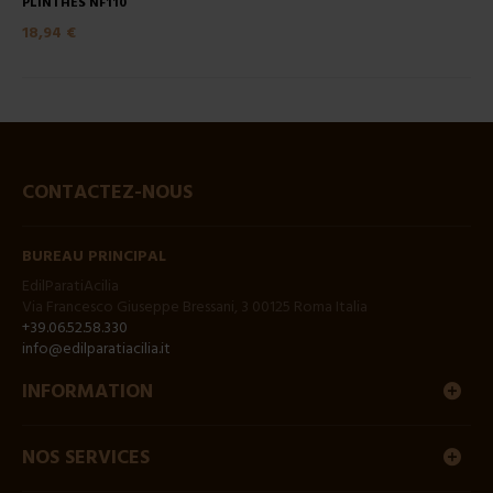
PLINTHES NF110
18,94 €
CONTACTEZ-NOUS
BUREAU PRINCIPAL
EdilParatiAcilia
Via Francesco Giuseppe Bressani, 3 00125 Roma Italia
+39.06.52.58.330
info@edilparatiacilia.it
INFORMATION
NOS SERVICES