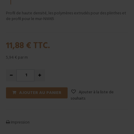
Profil de haute densité, les polymères extrudés pour des plinthes et
de profil pour le mur-NW65
11,88 €
TTC.
5,94 €
par m
Ajouter à la liste de
AJOUTER AU PANIER
souhaits
Impression