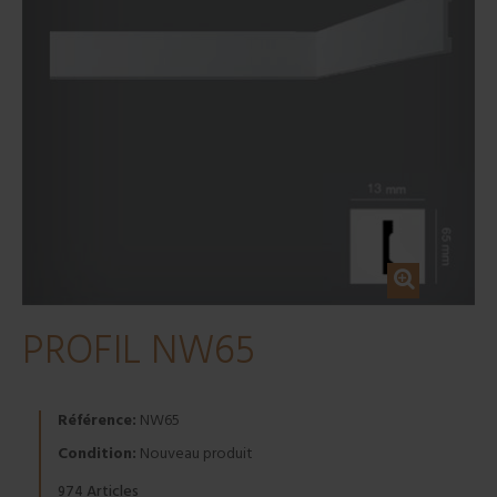
PROFIL NW65
Référence:
NW65
Condition:
Nouveau produit
Articles
974