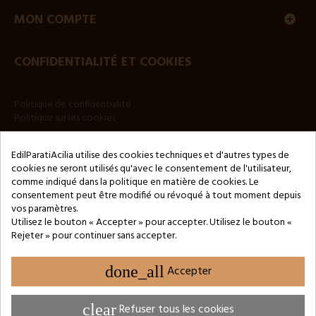
MON COMPTE
CONFIDENTIALITÉ ET COOKIES
Politique de confidentialité
Politique sur les cookies
BULLETIN
EdilParatiAcilia utilise des cookies techniques et d'autres types de
cookies ne seront utilisés qu'avec le consentement de l'utilisateur,
comme indiqué dans la politique en matière de cookies. Le
consentement peut être modifié ou révoqué à tout moment depuis
vos paramètres.
Utilisez le bouton « Accepter » pour accepter. Utilisez le bouton «
Rejeter » pour continuer sans accepter.
Copyright © 2024 by 3Enne s.r.l.s. P.IVA/C.F.: 13466181008
Numéro d'enregistrement REA : RM-1449325 - Registre du
Commerce de Rome
done_all
Accepter
Website Developed by M.Borzacchini - TestSide
clear
Refuser tous les cookies