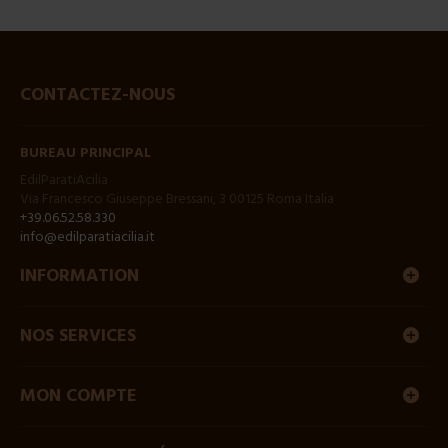
CONTACTEZ-NOUS
BUREAU PRINCIPAL
EdilParatiAcilia
Via Francesco Giuseppe Bressani, 3 00125 Roma Italia
+39.06.52.58.330
info@edilparatiacilia.it
INFORMATION
NOS SERVICES
MON COMPTE