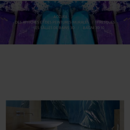
ACCUEIL
>
DES AFFICHES ET DES PEINTURES MURALES
>
FRESQUES
>
LES SALLES DE BAINS 3D
>
BAGNI 3D 10