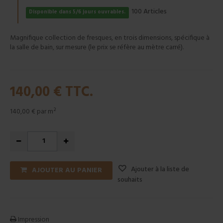
Articles
100
Disponible dans 5/6 jours ouvrables.
Magnifique collection de fresques, en trois dimensions, spécifique à
la salle de bain, sur mesure (le prix se réfère au mètre carré).
140,00 €
TTC.
140,00 €
par m²
Ajouter à la liste de
AJOUTER AU PANIER
souhaits
Impression