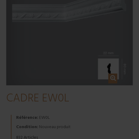
CADRE EW0L
Référence:
EW0L
Condition:
Nouveau produit
Articles
832