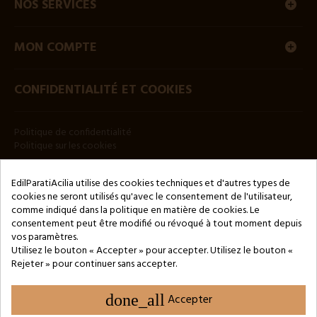
NOS SERVICES
MON COMPTE
CONFIDENTIALITÉ ET COOKIES
Politique de confidentialité
Politique sur les cookies
BULLETIN
EdilParatiAcilia utilise des cookies techniques et d'autres types de
cookies ne seront utilisés qu'avec le consentement de l'utilisateur,
comme indiqué dans la politique en matière de cookies. Le
consentement peut être modifié ou révoqué à tout moment depuis
vos paramètres.
Utilisez le bouton « Accepter » pour accepter. Utilisez le bouton «
Rejeter » pour continuer sans accepter.
Copyright © 2024 by 3Enne s.r.l.s. P.IVA/C.F.: 13466181008
Numéro d'enregistrement REA : RM-1449325 - Registre du
Commerce de Rome
done_all
Accepter
Website Developed by M.Borzacchini - TestSide