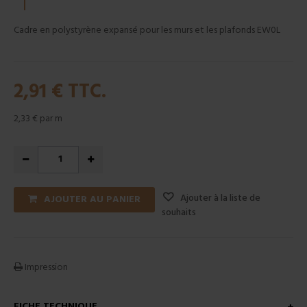
Cadre en polystyrène expansé pour les murs et les plafonds EW0L
2,91 €
TTC.
2,33 €
par m
Ajouter à la liste de
AJOUTER AU PANIER
souhaits
Impression
FICHE TECHNIQUE