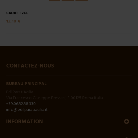
CADRE EZ6L
13,10 €
CONTACTEZ-NOUS
BUREAU PRINCIPAL
EdilParatiAcilia
Via Francesco Giuseppe Bressani, 3 00125 Roma Italia
+39.06.52.58.330
info@edilparatiacilia.it
INFORMATION