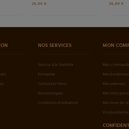
26,40 €
26,40 €
ION
NOS SERVICES
MON COM
Service à la clientèle
Mes command
uits
Entreprise
Mes bordereaux
tes
Contactez-Nous
Mes adresses
Nos boutiques
Mes infos pers
Conditions d'utilisation
Mes bons de ré
Vos paramètres
CONFIDENT