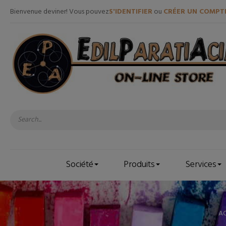
Bienvenue deviner! Vous pouvez
S'IDENTIFIER
ou
CRÉER UN COMPT
Société
Produits
Services
AC