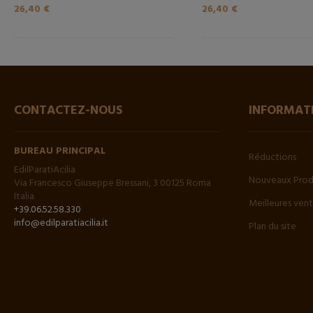
26,40 €
26,40 €
CONTACTEZ-NOUS
INFORMAT
BUREAU PRINCIPAL
Réductions
EdilParatiAcilia
Nouveaux Prod
Via Francesco Giuseppe Bressani, 3 00125 Roma
Italia
Meilleures ven
+39.06.52.58.330
info@edilparatiacilia.it
Plan du site