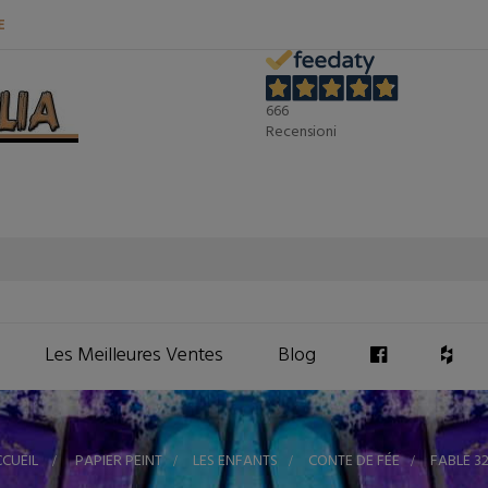
E
666
Recensioni
Les Meilleures Ventes
Blog
CUEIL
>
PAPIER PEINT
>
LES ENFANTS
>
CONTE DE FÉE
>
FABLE 3