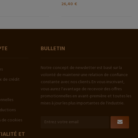
26,40 €
PTE
BULLETIN
Notre concept de newsletter est basé sur la
es
volonté de maintenir une relation de confiance
 de crédit
constante avec nos clients. En vous inscrivant,
vous aurez l'avantage de recevoir des offres
promotionnelles en avant-première et toutes les
onnelles
mises à jour les plus importantes de l'industrie.
ductions
 de cookies
IALITÉ ET