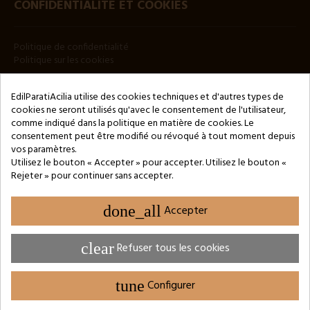
CONFIDENTIALITÉ ET COOKIES
Politique de confidentialité
Politique sur les cookies
BULLETIN
EdilParatiAcilia utilise des cookies techniques et d'autres types de
cookies ne seront utilisés qu'avec le consentement de l'utilisateur,
comme indiqué dans la politique en matière de cookies. Le
consentement peut être modifié ou révoqué à tout moment depuis
vos paramètres.
Utilisez le bouton « Accepter » pour accepter. Utilisez le bouton «
Rejeter » pour continuer sans accepter.
Copyright © 2024 by 3Enne s.r.l.s. P.IVA/C.F.: 13466181008
Numéro d'enregistrement REA : RM-1449325 - Registre du
Commerce de Rome
done_all
Accepter
Website Developed by M.Borzacchini - TestSide
clear
Refuser tous les cookies
tune
Configurer
PARAMÈTRES DES COOKIES