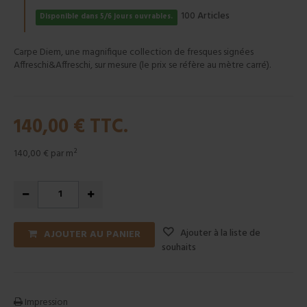
Articles
100
Disponible dans 5/6 jours ouvrables.
Carpe Diem, une magnifique collection de fresques signées
Affreschi&Affreschi, sur mesure (le prix se réfère au mètre carré).
140,00 €
TTC.
140,00 €
par m²
Ajouter à la liste de
AJOUTER AU PANIER
souhaits
Impression