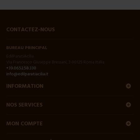
CONTACTEZ-NOUS
BUREAU PRINCIPAL
EdilParatiAcilia
Via Francesco Giuseppe Bressani, 3 00125 Roma Italia
+39.06.52.58.330
info@edilparatiacilia.it
INFORMATION
NOS SERVICES
MON COMPTE