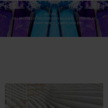
ACCUEIL
>
DES AFFICHES ET DES PEINTURES MURALES
>
FRESQUES
>
CARPE DIEM
>
CARPE DIEM 015