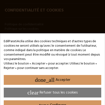
CONFIDENTIALITÉ ET COOKIES
Politique de confidentialité
Politique sur les cookies
BULLETIN
EdilParatiAcilia utilise des cookies techniques et d'autres types de
cookies ne seront utilisés qu'avec le consentement de l'utilisateur,
comme indiqué dans la politique en matière de cookies. Le
consentement peut être modifié ou révoqué à tout moment depuis
vos paramètres.
Utilisez le bouton « Accepter » pour accepter. Utilisez le bouton «
Rejeter » pour continuer sans accepter.
Copyright © 2024 by 3Enne s.r.l.s. P.IVA/C.F.: 13466181008
Numéro d'enregistrement REA : RM-1449325 - Registre du
Commerce de Rome
done_all
Accepter
Website Developed by M.Borzacchini - TestSide
clear
Refuser tous les cookies