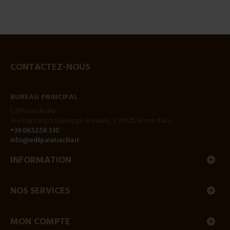
CONTACTEZ-NOUS
BUREAU PRINCIPAL
EdilParatiAcilia
Via Francesco Giuseppe Bressani, 3 00125 Roma Italia
+39.06.52.58.330
info@edilparatiacilia.it
INFORMATION
NOS SERVICES
MON COMPTE