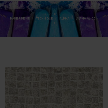
ACCUEIL
>
PAPIER PEINT
>
TECHNIQUE
>
ALPHA
>
ALPHA AL1001-
3