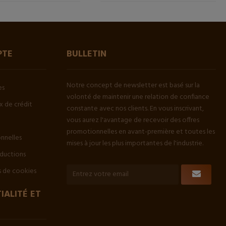
PTE
BULLETIN
Notre concept de newsletter est basé sur la
es
volonté de maintenir une relation de confiance
 de crédit
constante avec nos clients. En vous inscrivant,
vous aurez l'avantage de recevoir des offres
promotionnelles en avant-première et toutes les
onnelles
mises à jour les plus importantes de l'industrie.
ductions
 de cookies
IALITÉ ET