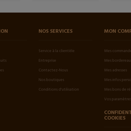
ION
NOS SERVICES
MON COM
Service à la clientèle
Mes command
uits
Entreprise
Mes bordereaux
tes
Contactez-Nous
Mes adresses
Nos boutiques
Mes infos pers
Conditions d'utilisation
Mes bons de ré
Vos paramètres
CONFIDENT
COOKIES