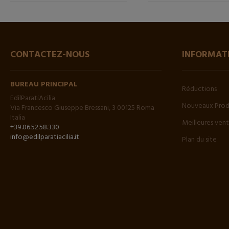
CONTACTEZ-NOUS
INFORMAT
BUREAU PRINCIPAL
Réductions
EdilParatiAcilia
Nouveaux Prod
Via Francesco Giuseppe Bressani, 3 00125 Roma
Italia
Meilleures ven
+39.06.52.58.330
info@edilparatiacilia.it
Plan du site