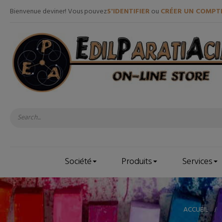
Bienvenue deviner! Vous pouvez
S'IDENTIFIER
ou
CRÉER UN COMPT
Société
Produits
Services
ACCUEIL
>