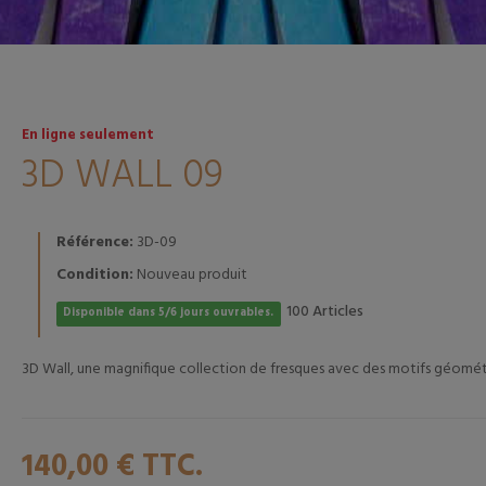
En ligne seulement
3D WALL 09
Référence:
3D-09
Condition:
Nouveau produit
Articles
100
Disponible dans 5/6 jours ouvrables.
3D Wall, une magnifique collection de fresques avec des motifs géométriq
140,00 €
TTC.