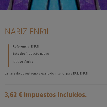
NARIZ ENR1I
Referencia:
ENR1I
Estado:
Producto nuevo
Artículos
1000
La nariz de poliestireno expandido interior para ER1L ENR1I
3,62 €
impuestos incluidos.