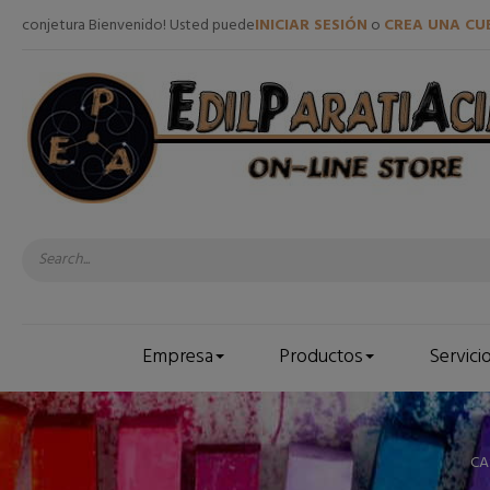
conjetura Bienvenido! Usted puede
INICIAR SESIÓN
o
CREA UNA CU
Empresa
Productos
Servici
CA