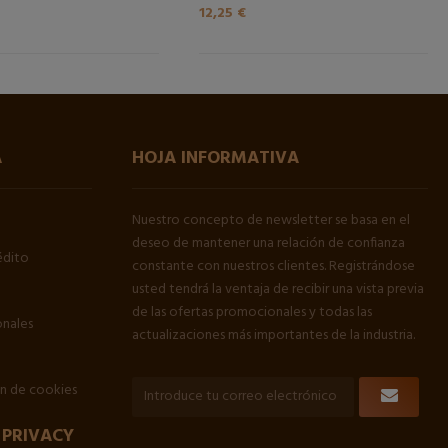
12,25 €
A
HOJA INFORMATIVA
Nuestro concepto de newsletter se basa en el
deseo de mantener una relación de confianza
édito
constante con nuestros clientes. Registrándose
usted tendrá la ventaja de recibir una vista previa
de las ofertas promocionales y todas las
onales
actualizaciones más importantes de la industria.
ón de cookies
 PRIVACY