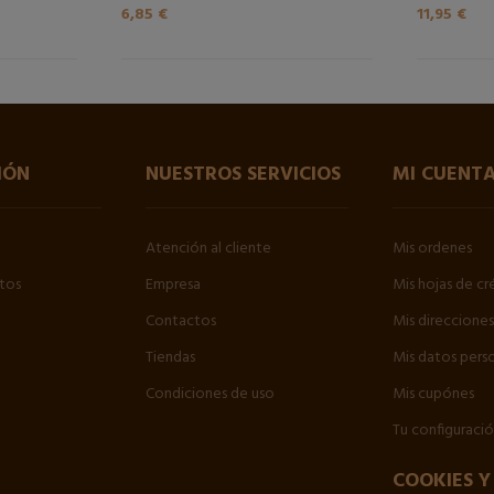
6,85 €
11,95 €
IÓN
NUESTROS SERVICIOS
MI CUENT
Atención al cliente
Mis ordenes
tos
Empresa
Mis hojas de cr
Contactos
Mis direcciones
Tiendas
Mis datos pers
Condiciones de uso
Mis cupónes
Tu configuraci
COOKIES Y