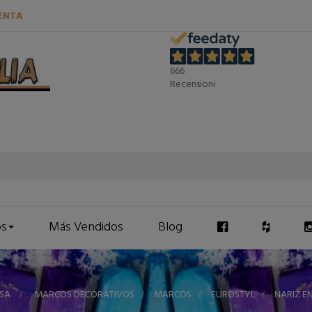
ENTA
666
Recensioni
os
Más Vendidos
Blog
SA
>
MARCOS DECORATIVOS
>
MARCOS
>
EUROSTYL
>
NARIZ EN