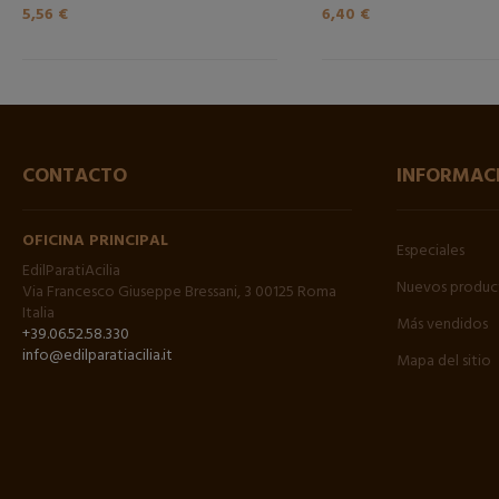
5,56 €
6,40 €
CONTACTO
INFORMAC
OFICINA PRINCIPAL
Especiales
EdilParatiAcilia
Nuevos produc
Via Francesco Giuseppe Bressani, 3 00125 Roma
Italia
Más vendidos
+39.06.52.58.330
info@edilparatiacilia.it
Mapa del sitio