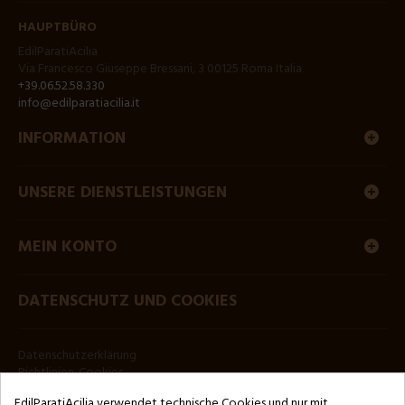
HAUPTBÜRO
EdilParatiAcilia
Via Francesco Giuseppe Bressani, 3 00125 Roma Italia
+39.06.52.58.330
info@edilparatiacilia.it
INFORMATION
UNSERE DIENSTLEISTUNGEN
MEIN KONTO
DATENSCHUTZ UND COOKIES
Datenschutzerklärung
Richtlinien-Cookies
EdilParatiAcilia verwendet technische Cookies und nur mit