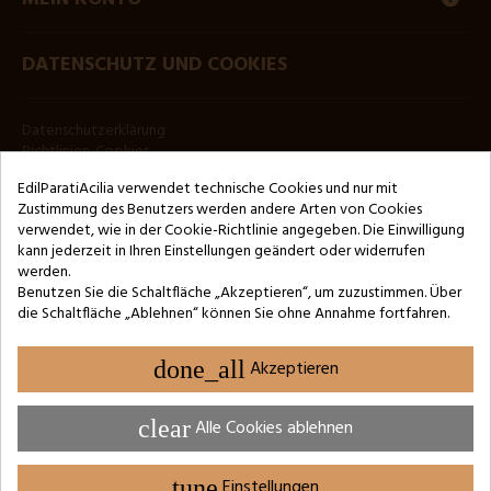
DATENSCHUTZ UND COOKIES
Datenschutzerklärung
Richtlinien-Cookies
EdilParatiAcilia verwendet technische Cookies und nur mit
RUNDSCHREIBEN
Zustimmung des Benutzers werden andere Arten von Cookies
verwendet, wie in der Cookie-Richtlinie angegeben. Die Einwilligung
kann jederzeit in Ihren Einstellungen geändert oder widerrufen
werden.
Benutzen Sie die Schaltfläche „Akzeptieren“, um zuzustimmen. Über
die Schaltfläche „Ablehnen“ können Sie ohne Annahme fortfahren.
Copyright © 2024 by 3Enne s.r.l.s. P.IVA/C.F.: 13466181008
REA-Registrierungsnummer: RM-1449325 - Handelsregister von Rom
done_all
Akzeptieren
Website Developed by M.Borzacchini - TestSide
clear
Alle Cookies ablehnen
tune
Einstellungen