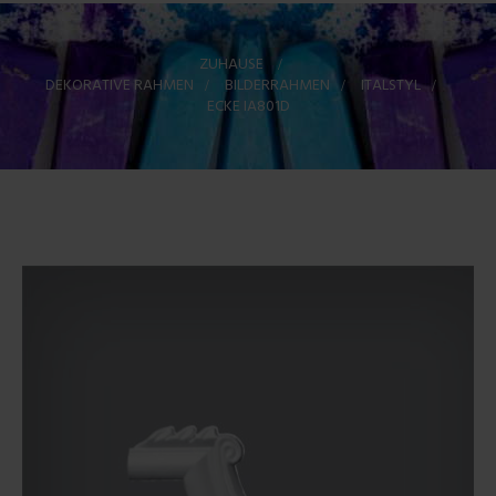
ZUHAUSE
>
DEKORATIVE RAHMEN
>
BILDERRAHMEN
>
ITALSTYL
>
ECKE IA801D