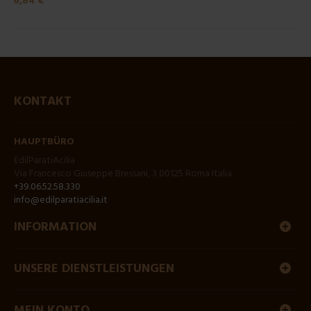
6,84 €
KONTAKT
HAUPTBÜRO
EdilParatiAcilia
Via Francesco Giuseppe Bressani, 3 00125 Roma Italia
+39.06.52.58.330
info@edilparatiacilia.it
INFORMATION
UNSERE DIENSTLEISTUNGEN
MEIN KONTO