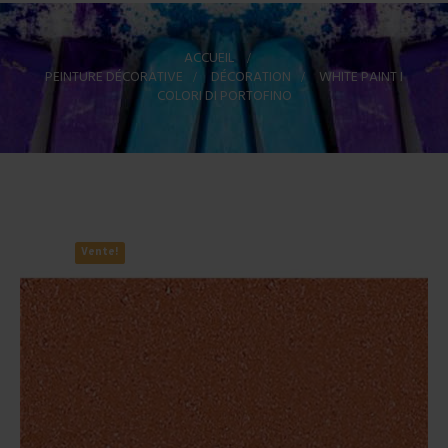
ACCUEIL
>
PEINTURE DÉCORATIVE
>
DÉCORATION
>
WHITE PAINT I
COLORI DI PORTOFINO
Vente!