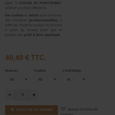
ligne "
I COLORI DI PORTOFINO
"
éclairer vos murs réflexions.
De couleur
et
mixte
sur le site avec
des machines
professionnelles
, il
suffit de choisir la couleur et les tons
à partir du dossier pour que le
produit soit
prêt à être appliqué
.
40,40 €
TTC.
Nuances
Couleur
L'emballage
Ajouter à la liste de
AJOUTER AU PANIER
souhaits