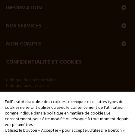
INFORMATION
NOS SERVICES
MON COMPTE
CONFIDENTIALITÉ ET COOKIES
Politique de confidentialité
Politique sur les cookies
BULLETIN
EdilParatiAcilia utilise des cookies techniques et d'autres types de
cookies ne seront utilisés qu'avec le consentement de l'utilisateur,
comme indiqué dans la politique en matière de cookies. Le
consentement peut être modifié ou révoqué à tout moment depuis
vos paramètres.
Utilisez le bouton « Accepter » pour accepter. Utilisez le bouton «