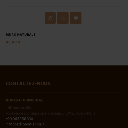
MURO NATURALE
43,00 €
CONTACTEZ-NOUS
BUREAU PRINCIPAL
EdilParatiAcilia
Via Francesco Giuseppe Bressani, 3 00125 Roma Italia
+39.06.52.58.330
info@edilparatiacilia.it